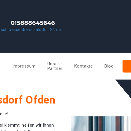
schluesseldienst-alsdorf24.de
Unsere
e
Impressum
Kontakte
Blog
Partner
sdorf Ofden
elle!
el klemmt, helfen wir Ihnen.